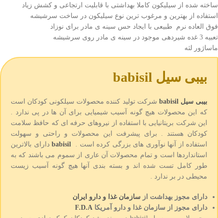
ساخته شده از سیلیکون کاملا بهداشتی با قابلیت ارتجاعی و کشش زیاد
استفاده از بهترین و مرغوب ترین نوع سیلیکون در ساخت سرشیشه
فوق العاده نرم طبیعی با ایجاد حس سینه ی مادر برای نوزاد
تعبیه 3 غده شیردهی موجود در سینه ی مادر روی سرشیشه
ماساژور لثه
بیبی سیل babisil
بیبی سیل
babisil
شرکت تولید کننده محصولات سیلکونی کودکان است
که این محصولات هیچ گونه آسیب شیمیایی برای آن ها در پی ندارد .
این شرکت بریتانیایی با استفاده از نیروهای حرفه ای که حافظ سلامت
کودکان هستند . برای پیشرفت این محصولات و راحتی و سهولت
استفاده از آنها نوآوری های بزرگی کرده است .
babisil
دارای بالاترین
استانداردها است و تمام محصولات آن عاری از سموم می باشند که به
طور کامل تست شده اند و بسته بندی آنها هیچ گونه آسیب زیست
محیطی در بر ندارد .
دارای مجوز بهداشت از
سازمان غذا و دارو ایران
دارای مجوز از سازمان غذا و دارو آمریکا
F.D.A