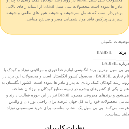
محصولات بیبی سیل babisil در روند رشد کودکان کمک زیادی به پدر و
مادر ها نموده است.محصولات بیبی سیل babisil از استاندار های بالایی
برخوردار است که شامل سرشیشه و شیشه شیر های طلقی و شیشه
شیر های پیرکس فاقد مواد شیمیایی مضر و ضدنفخ میباشد.
توضیحات تکمیلی
برند
BABISIL
درباره BABISIL
بی بی سیل برترین برند انگلیسی لوازم غذاخوری و مراقبتی نوزاد و کودک با
نام تجاری BABISIL ، محصول کشور انگلستان است و محصولات این برند در
روند رشد کودکان کمک زیادی به پدر و مادر ها نموده است. کشور انگلستان به
عنوان یکی از کشورهای پیشرو در زمینه صنایع کودکان و نوزادان شناخته
می‌شود و برندهای معروفی همچون Babisil نیز در این حوزه فعالیت دارند و
تمامی محصولات خود را به کل جهان عرضه برای راحتی نوزادان و والدین
عرضه می‌کنند. بی بی سیل یک انتخاب مناسب برای خرید سیسمونی نوزاد
دلبند شماست.
نظرات کاربران