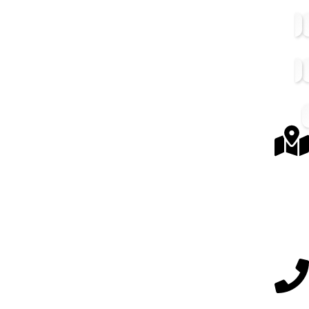
قیمت مناسب
ضمانت اصالت کالا
پرداخت امن
آدرس ما
تهران ، خیابان انقلاب اسلامی ، خیابان فلسطین ، خیابان خسرو شکیبایی ،
پاساژ گلها ، طبقه سوم ، واحد 319