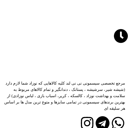
ارتباط با نی نی لند
09038406961
021-66467885
ساعات کاری نی نی لند
شنبه تا چهارشنبه 8:30-19:00 پنجشنبه 8:30-15:00
مرجع تخصصی سیسمونی نی نی لند کلیه کالاهایی که نوزاد شما لازم دارد
(شیشه شیر، سرشیشه ، پستانک ، دندانگیر و تمام کالاهای مربوط به
سلامت و بهداشت نوزاد ، کالسکه ، کریر، اسباب بازی ، لباس نوزادی) از
بهترین برندهای سیسمونی در تمامی سایزها و متوع ترین مدل ها بر اساس
هر سلیقه ای