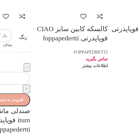
وپاپدرتی
کالسکه کابین سایز CIAO
فوپاپدرتی foppapedertti
رنگ
صاف
FOPPAPEDRETTI
تماس بگیرید
اطلاعات بیشتر
-
+
افزودن به سبد
صندلی ما
iturn فوپا
ppapedertti