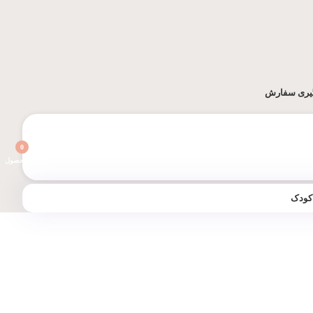
یری سفارش
0
محصول
 کودک