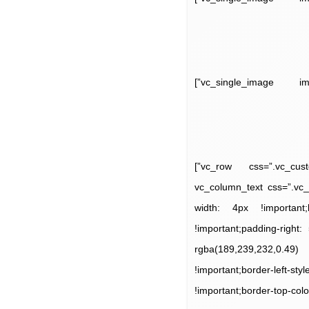
[/vc_column_text][/vc_column][vc_column width=”1/4″][vc_single_image image=”11725″ alignment=”center”]
[/vc_column_text][/vc_column][/vc_row][vc_row css=”.vc_custom_1529969866701{margin-top: 50px !important;}”]
[vc_column width=”1/2″][vc_col
width: 4px !important;
!important;padding-right:
rgba(189,239,232,0.49)
!important;border-left-s
!important;border-top-c