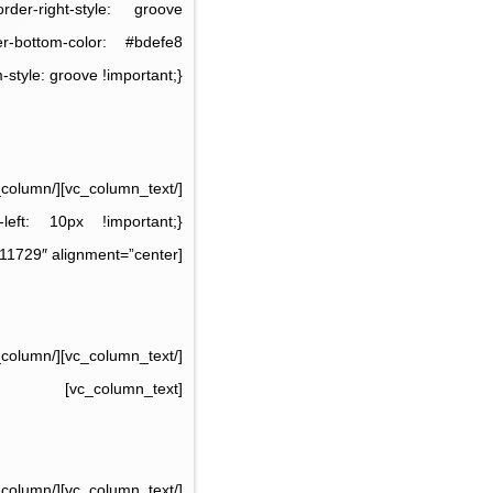
order-right-style: groove
er-bottom-color: #bdefe8
style: groove !important;}”]
[vc_single_image image=”11729″ alignment=”center”][vc_column_text]
[vc_column_text]