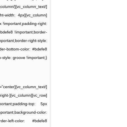
ght-width: 4px
x !important;padding-right:
#bdefe8 !important;border-
portant;border-right-style:
rder-bottom-color: #bdefe8
style: groove !important;}”]
right-
ortant;padding-top: 5px
mportant;background-color:
der-left-color: #bdefe8