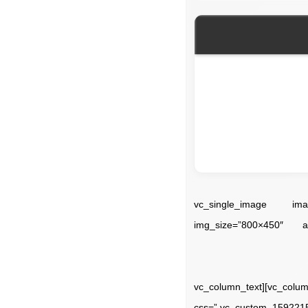
[vc_row][vc_column width=”1/2″ offset=”vc_hidden-sm vc_hidden-xs”]
img_size=”800×450″ ali
%D9%85%D8%A7%D8%B4%DB%8C%D9%86/”][/vc_column][vc_column width=”1/2″][vc_column_text
css=”.vc_custom_159221