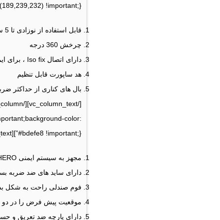
89,239,232) !important;}”][vc_column_text]
قابل استفاده از نوزادی تا 5 سال
چرخش 360 درجه
دارای اتصال Iso fix ، برای ایمنی و نصب آسان
هد ساپورت قابل تنظیم
بال های کناری از حداکثر ضر
mportant;background-color:
#bdefe8 !important;}”][vc_column_text]
مجهز به سیستم ایمنی HERO که مانع از لغزش یا چرخش کمربندها می شود
دارای ساید های ضد ضربه بسی
فوم صندلی راحت به شکل بدن 
موقعیت پیش فرض را در دو 
دارای پارچه ضد تعریق و حس