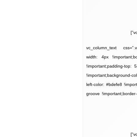
[/vc_column_text][/vc_column][vc_column wid
width: 4px !important;bo
!important;padding-top: 
!important;background-co
left-color: #bdefe8 !impor
groove !important;border-