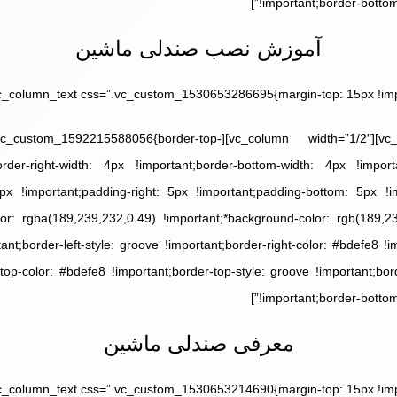
!important;border-bottom-
آموزش نصب صندلی ماشین
th=”1/2″][vc_column_text css=”.vc_custom_1592215588056{border-top-
rder-right-width: 4px !important;border-bottom-width: 4px !importa
5px !important;padding-right: 5px !important;padding-bottom: 5px !im
lor: rgba(189,239,232,0.49) !important;*background-color: rgb(189,23
tant;border-left-style: groove !important;border-right-color: #bdefe8 !im
top-color: #bdefe8 !important;border-top-style: groove !important;bo
!important;border-bottom-
معرفی صندلی ماشین