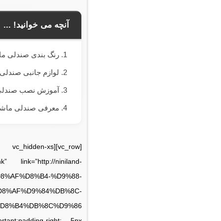
آنچه می خوانید! ...
رنگ بندی صندلی ما
لوازم جانبی صندلی 
آموزش نصب صندلی
معرفی صندلی ماش
 link=”http://niniland-
%D8%AF%D8%B4-%D9%88-
D8%AF%D9%84%DB%8C-
tant;padding-right: 5px