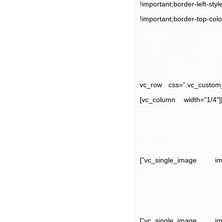
!important;border-left-s
!important;border-top-c
[/vc_column_text][/vc_column][/vc_
right: 10px !important;margin-bottom: 15px !important;margin-left: 10px !important;}”][vc_column width=”1/4″]
[/vc_column_text][/vc_column][vc_column width=”1/4″][vc_single_image image=”11728″ alignment=”center”]
[/vc_column_text][/vc_column][vc_column width=”1/4″][vc_single_image image=”11727″ alignment=”center”]