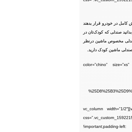
 کامل در خودرو قرار بدهند
دانید صندلی که کودک‌تان در
 صندلی مخصوص ماشین درنظر
ندلی ماشین کودک دارید.
color=”chino” size=”xs” align=”center” butto”
%25D8%25B3%25D9%
css=”.vc_custom_1592213001117{margin-top: 20px !important;}”][/vc_column][/vc_row][vc_row][vc_column width=”1/2″
css=”.vc_custom_1592215
!important;padding-left