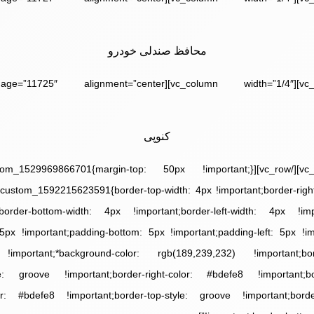
محافظ صندلی خودرو
کنوپی
umn_text css=”.vc_custom_1592215623591{border-top-width: 4px !important;border-righ
border-bottom-width: 4px !important;border-left-width: 4px !imp
 5px !important;padding-bottom: 5px !important;padding-left: 5px !i
 !important;*background-color: rgb(189,239,232) !important;bor
tyle: groove !important;border-right-color: #bdefe8 !important;b
olor: #bdefe8 !important;border-top-style: groove !important;bord