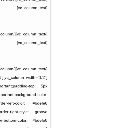
[vc_column_text]
[vc_column_text]
t-
ortant;padding-top: 5px
mportant;background-color:
der-left-color: #bdefe8
order-right-style: groove
er-bottom-color: #bdefe8