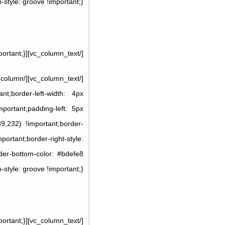
style: groove !important;}”]
[/vc_column_text][vc_column_text css=”.vc_custom_1530653286695{margin-top: 15px !important;}”]
nt;border-left-width: 4px
portant;padding-left: 5px
9,232) !important;border-
portant;border-right-style:
rder-bottom-color: #bdefe8
style: groove !important;}”]
[/vc_column_text][vc_column_text css=”.vc_custom_1530653214690{margin-top: 15px !important;}”]