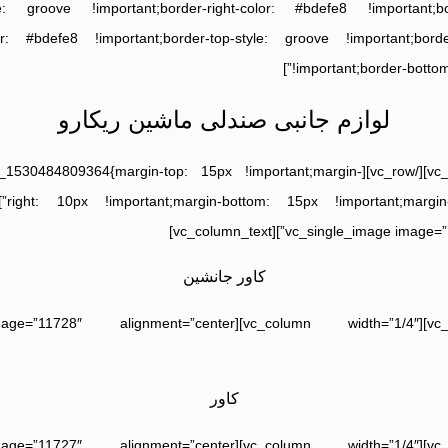
tyle: groove !important;border-right-color: #bdefe8 !important;b
olor: #bdefe8 !important;border-top-style: groove !important;bord
!important;border-bottom-
لوازم جانبی صندلی ماشین ریکارو
row][vc_row css=”.vc_custom_1530484809364{margin-top: 15px !important;margin-
کاور جانشین
کاور