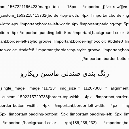
 css=”.vc_custom_1592215413732{border-top-width: 4px !important;border-ri
idth: 4px !important;border-left-width: 4px !important;padding-top: 5p
ttom: 5px !important;padding-left: 5px !important;background-color: 
tant;border-left-style: groove !important;border-right-color: #bdefe8 !im
top-color: #bdefe8 !important;border-top-style: groove !important;bo
!important;border-bottom-
رنگ بندی صندلی ماشین ریکارو
n_text css=”.vc_custom_1592215729738{border-top-width: 4px !important;border-
border-bottom-width: 4px !important;border-left-width: 4px !imp
 5px !important;padding-bottom: 5px !important;padding-left: 5px !i
 !important;*background-color: rgb(189,239,232) !important;bor