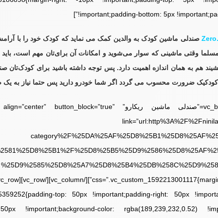
!important;padding-bottom: 5px !important;padd
صندلی ماشین کودک
به والدین کمک می نماید که کودک خود را با آرامش
سلما وقتی ماشینی که سوار می‌شوید و امکانات آن برای‌تان مهم است، باید ب
یند هم به همان اندازه اهمیت دارد. پس توجه داشته باشید برای کودک‌تان
ودک
یک ضرورت محسوب می گردد اگر شما خودرو دارید پس حتما نیاز به یک ص
[/vc_column_text][vc_btn title=”صندلی ماشین ریکارو” n_block=”true
link=”url:http%3A%2F%2Fnini
category%2F%25DA%25AF%25D8%25B1%25D8%25AF%25
2581%25D8%25B1%2F%25D8%25B5%25D9%2586%25D8%25AF%2
%25D9%2585%25D8%25A7%25D8%25B4%25DB%258C%25D9%2586%2F
359252{padding-top: 50px !important;padding-right: 50px !import
: 50px !important;background-color: rgba(189,239,232,0.52) !impo