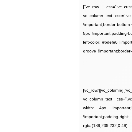
[/vc_column_text][/vc_column][/vc_row][vc_row css=”.vc_custom_1567221196423{margin-top: 15px !important;}”]
[vc_column][vc_column_text
!important;border-bottom-w
5px !important;padding-bo
left-color: #bdefe8 !impor
groove !important;border-
[/vc_column_text][vc_single_image image=”11723″ img_size=” 1120×300 ” alignment=”center”][/vc_column][/vc_row]
[vc_row][vc_column][vc_colum
width: 4px !important;
!important;padding-right:
rgba(189,239,232,0.49)