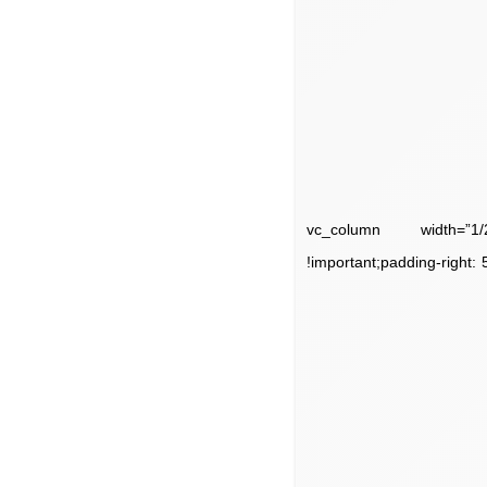
[/vc_column_text][/vc_column
!important;padding-right: