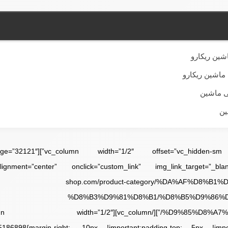
شین ریکارو
ماشین ریکارو
 ماشین
ین
[vc_single_image image=”32121″
gnment=”center” onclick=”custom_link” img_link_target=”_blank”
shop.com/product-category/%DA%AF%D8%B1
%D8%B3%D9%81%D8%B1/%D8%B5%D9%86%
5186898{margin-right: -10px !important;padding-top: 5px !impor