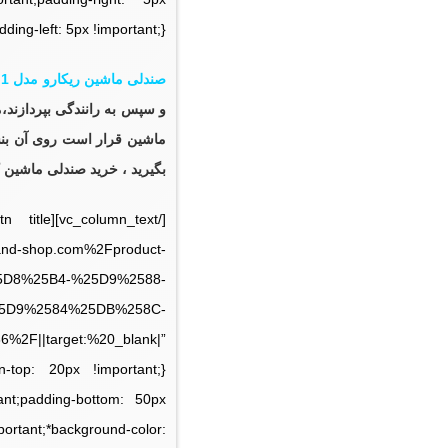
ing-left: 5px !important;}”]
صندلی ماشین ریکارو مدل Zero.1
و سپس به رانندگی بپردازند،م
ماشین قرار است روی آن بنش
بگیرید ، خرید
صندلی ماشین ک
land-shop.com%2Fproduct-
D8%25B4-%25D9%2588-
5D9%2584%25DB%258C-
||target:%20_blank|”
ant;padding-bottom: 50px
rtant;*background-color: