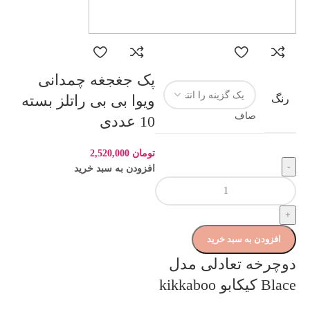
پک جغجغه چمدانی
ویوا بی بی راتلز بسته
رنگ
صاف
10 عددی
تومان
2,520,000
-
افزودن به سبد خرید
+
افزودن به سبد خرید
دوچرخه تعادلی مدل
Blace کیکابو kikkaboo