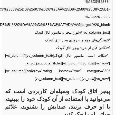
%25D9%2588-
D9%2586%25DB%258C%25D8%25AA%25D9%2588%25D8%25B1-
%25D9%2588-
[vc_column_text]
✅
انواع پیجر و مانیتور اتاق کودک
✅
ویژگی‌های مهم و ضروری پیجر اتاق کودک
✅
نکاتی قبل از خرید پیجر اتاق کودک
✅
نکات ایمنی مانیتور اتاق کودک[/vc_column_text][/vc_column]
[/vc_row][vc_row][vc_column][irk_vc_products_slider
orderby=”rating” instock=”true” category=”89″][/vc_column]
[/vc_row][vc_row][vc_column][vc_column_text]
پیجر اتاق کودک
وسیله‌ای کاربردی است که
می‌توانید با استفاده از آن کودک خود را ببینید،
با او حرف بزنید، صدایش را بشنوید، علائم
حیاتی او را چک کنید.