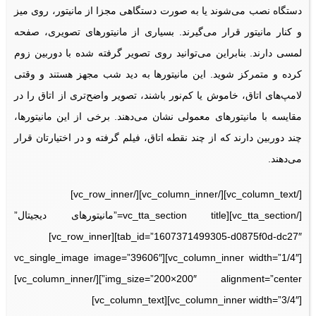
دستگاه نصب می‌شوند یا به صورت دستگاهی مجزا از مانیتور، روی میز
و کنار مانیتور قرار می‌گیرند. بسیاری از مانیتورهای تصویری، صفحه
لمسی دارند. بنابراین می‌توانید روی تصویر گرفته شده با دوربین زوم
کرده و متمرکز شوید. این مانیتورها به دید شب مجهز هستند و وقتی
لامپ‌های اتاق، خاموش یا کم‌نور باشند، تصویر واضح‌تری از اتاق را در
مقایسه با مانیتورهای معمولی نشان می‌دهند. برخی از این مانیتورها،
چند دوربین دارند که از چند نقطه اتاق، فیلم گرفته و در اختیارتان قرار
می‌دهند.
[/vc_column_text][/vc_column_inner][/vc_row_inner]
[/vc_tta_section][vc_tta_section title=”مانیتورهای دیجیتال”
tab_id=”1607371499305-d0875f0d-dc27″][vc_row_inner]
[vc_column_inner width=”1/4″][vc_single_image image=”39606″
img_size=”200×200″ alignment=”center”][/vc_column_inner]
[vc_column_inner width=”3/4″][vc_column_text]