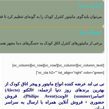
کنترل صدا
می‌توان بلندگوی مانیتور کنترل کودک را به ‌گونه‌ای تنظیم کرد تا
حسگر دما
برخی از مانیتورهای کنترل اتاق کودک به حسگرهای دما مجهز هستند که علاوه 
[/vc_column_text][/vc_column][/vc_row][vc_row][vc_column]
[vc_cta h2=”” txt_align=”right” color=”green”]
نی نی لند عرضه کننده انواع مانیتور و پیجر اتاق کودک از
بهترین برندهای روز دنیا ازجمله: #
الکتو
(
Alecto
)
#
سامر
(
summer
) #
اونت
(
Philips Avent
)، فروش
حضوری + فروش آنلاین همراه با ارسال به سراسر
ایران