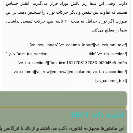
دارند. وقتی این پدها زیر بالش نوزاد قرار می‌گیرند، آنقدر حساس
هستند که تفاوت بین تنفس و دیگر حرکات نوزاد را تشخیص دهند. در این
صورت اگر نوزاد حداقل به مدت ۲۰ ثانیه، هیچ حرکت تنفسی نداشت،
شما را مطلع می‌کنند.
[/vc_column_text][/vc_column_inner][/vc_row_inner]
[/vc_tta_section][vc_tta_section title=”بخش”
tab_id=”1617708132083-f42045c5-ee9a”][/vc_tta_section]
[/vc_tta_accordion][/vc_column][/vc_row][vc_row][vc_column]
[vc_column_text]
فناوری دکت DECT
این مانیتورها مجهز به فناوری دکت می‌باشند و از باند با فرکانس پ