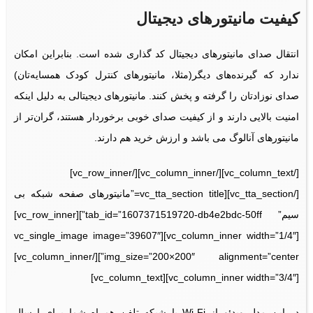
کیفیت مانیتورهای دیجیتال
انتقال صدای مانیتورهای دیجیتال کد گذاری شده است. بنابراین امکان
ندارد که گیرنده‌های دیگر(مثلا، مانیتورهای کنترل کودک همسایه‌تان)
صدای نوزادتان را گرفته و پخش کنند. مانیتورهای دیجیتالی به دلیل اینکه
امنیت بالایی دارند و از کیفیت صدای خوبی برخوردار هستند، گران‌تر از
مانیتورهای آنالوگ‌ می باشد و ارزش خرید هم دارند.
[/vc_column_text][/vc_column_inner][/vc_row_inner]
[/vc_tta_section][vc_tta_section title=”مانیتورهای صفحه شبکه بی
سیم” tab_id=”1607371519720-db4e2bdc-50ff”][vc_row_inner]
[vc_column_inner width=”1/4″][vc_single_image image=”39607″
img_size=”200×200″ alignment=”center”][/vc_column_inner]
[vc_column_inner width=”3/4″][vc_column_text]
در این مدل ویدئو از Wi-Fi یا شبکه تلفن همراه شما برای ارسال