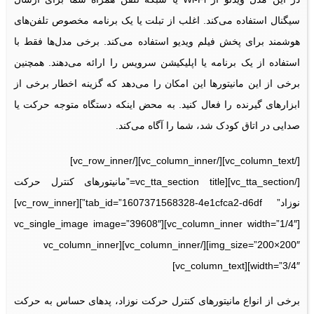
سیگنال استفاده می‌کند. اغلب از تبلت یا یک برنامه مخصوص تلفن‌‌های
هوشمند برای پخش فیلم ویدیو استفاده می‌کند. برخی مدل‌ها فقط با
استفاده از یک برنامه یا اپلیکیشن سرویس را ارائه می‌دهند. همچنین
برخی از این مانیتورها این امکان را می‌دهد که گزینه اخطار برخی از
ابزارهای گیرنده را فعال کنید. به محض اینکه دستگاه متوجه حرکت یا
صدایی در اتاق کودک شد، شما را آگاه می‌کند.
[/vc_column_text][/vc_column_inner][/vc_row_inner]
[/vc_tta_section][vc_tta_section title=”مانیتورهای کنترل حرکت
نوزاد” tab_id=”1607371568328-4e1cfca2-d6df”][vc_row_inner]
[vc_column_inner width=”1/4″][vc_single_image image=”39608″
img_size=”200×200″][/vc_column_inner][vc_column_inner
width=”3/4″][vc_column_text]
برخی از انواع مانیتورهای کنترل حرکت نوزاد، پدهای حساس به حرکت