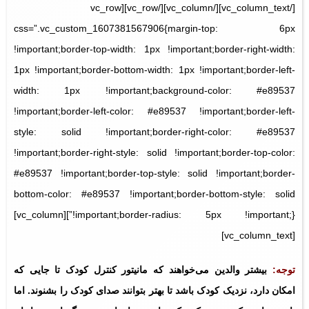
[/vc_column_text][/vc_column][/vc_row][vc_row
css=”.vc_custom_1607381567906{margin-top: 6px
!important;border-top-width: 1px !important;border-right-width:
1px !important;border-bottom-width: 1px !important;border-left-
width: 1px !important;background-color: #e89537
!important;border-left-color: #e89537 !important;border-left-
style: solid !important;border-right-color: #e89537
!important;border-right-style: solid !important;border-top-color:
#e89537 !important;border-top-style: solid !important;border-
bottom-color: #e89537 !important;border-bottom-style: solid
!important;border-radius: 5px !important;}”][vc_column]
[vc_column_text]
توجه:
بیشتر والدین می‌خواهند که مانیتور کنترل کودک تا جایی ‌که
امکان دارد، نزدیک کودک باشد تا بهتر بتوانند صدای کودک را بشنوند. اما