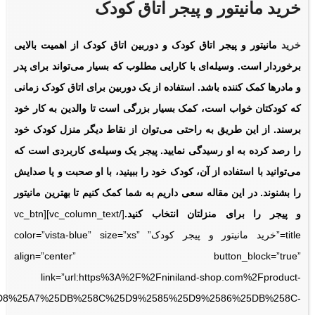
خرید مانیتور و پیجر اتاق کودک
خرید
مانیتور و پیجر اتاق کودک و دوربین اتاق کودک از اهمیت بالایی
برخوردار است. وسیله‌ای با کارایی مطلوب که بسیار می‌تواند
برای پدر
و مادرها کمک کننده باشد. استفاده از یک دوربین برای اتاق کودک زمانی
که کودکتان خواب است، کمک بسیار بزرگی است تا والدین به کار خود
برسند. از این طریق به راحتی می‌توان از نقاط دیگر منزل کودک خود
را رصد کرده به او رسیدگی نمایید. پیجر یک وسیله‌ی کاربردی است که
می‌توانید با استفاده از آن، کودک خود را ببینید، با او صحبت و یا صدایش
را بشنوند. در این مقاله سعی داریم به شما کمک کنیم تا بهترین مانیتور
و پیجر را برای منزلتان انتخاب کنید.
[/vc_column_text][vc_btn
title=”خرید مانیتور و پیجر کودک” color=”vista-blue” size=”xs”
align=”center” button_block=”true”
link=”url:https%3A%2F%2Fniniland-shop.com%2Fproduct-
5D8%25A7%25DB%258C%25D9%2585%25D9%2586%25DB%258C-