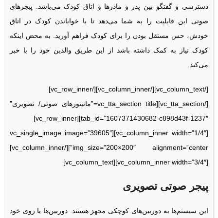
دسترسی و گفتگو بین پدر و مادرها و اتاق کودک می‌باشد. پبجرهای
صوتی این قابلیت را به شما می‌دهد تا با خواباندن کودک در اتاق
خودش، حس مستقل بودن را برای کودک فراهم آورید. به محض اینکه
کودک نیاز به کمک داشته باشد از این طریق والدین خود را با خبر
می‌کند.
[/vc_column_text][/vc_column_inner][/vc_row_inner]
[/vc_tta_section][vc_tta_section title=”مانیتورهای صوتی/ تصویری”
tab_id=”1607371430682-c898d43f-1237″][vc_row_inner]
[vc_column_inner width=”1/4″][vc_single_image image=”39605″
img_size=”200×200″ alignment=”center”][/vc_column_inner]
[vc_column_inner width=”3/4″][vc_column_text]
پیجر صوتی تصویری
این سیستم‌ها به دوربین‌های کوچکی مجهز هستند. دوربین‌ها یا روی خود