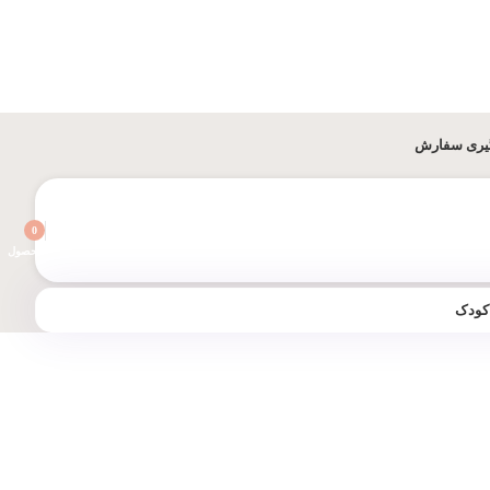
یری سفارش
0
محصول
 کودک