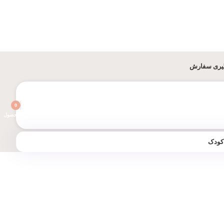
یری سفارش
0
محصول
 کودک