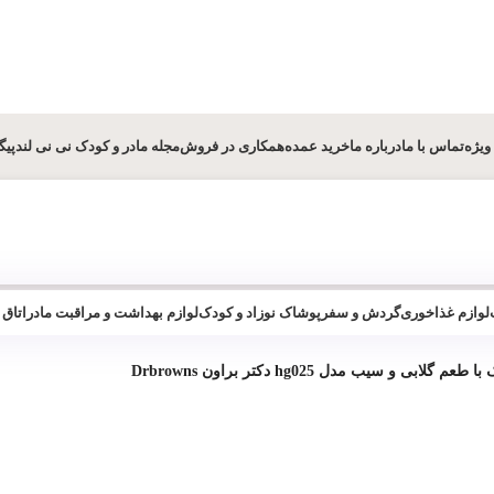
ویژه
تماس با ما
درباره ما
خرید عمده
همکاری در فروش
مجله مادر و کودک نی نی لند
پیگ
لوازم غذاخوری
گردش و سفر
پوشاک نوزاد و کودک
لوازم بهداشت و مراقبت مادر
اتاق
لابی و سیب مدل hg025 دکتر براون Drbrowns