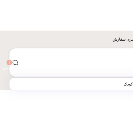
یری سفارش
0
محصول
 کودک