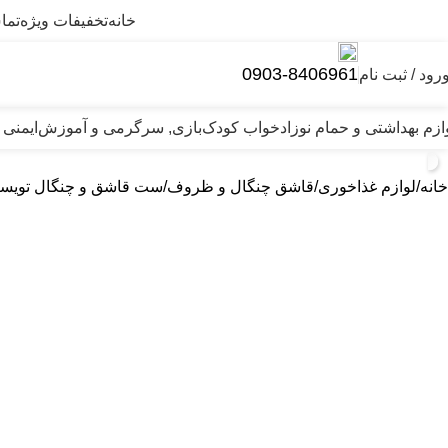
خانه
تخفیفات ویژه
تما
0903-8406961
رود / ثبت نام
ازم بهداشتی و حمام نوزاد
خواب کودک
بازی, سرگرمی و آموزش
ایمنی 
خانه
لوازم غذاخوری
قاشق چنگال و ظروف
ست قاشق و چنگال تویست شیک e