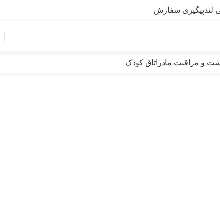
 لند
پیگیری سفارش
0
مح
اشت و مراقبت مادر
اتاق کودک