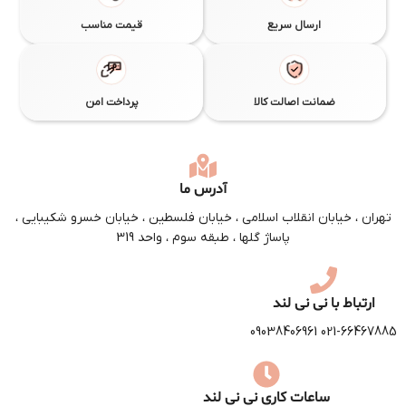
ارسال سریع
قیمت مناسب
ضمانت اصالت کالا
پرداخت امن
آدرس ما
تهران ، خیابان انقلاب اسلامی ، خیابان فلسطین ، خیابان خسرو شکیبایی ،
پاساژ گلها ، طبقه سوم ، واحد 319
ارتباط با نی نی لند
09038406961
021-66467885
ساعات کاری نی نی لند